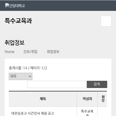
본문 바로가기
대메뉴 바로가기
특수교육과
취업정보
Home
진로/취업
취업정보
총게시물 :
14
페이지 :
1/2
/
첨
제목
작성자
부
특수교육
대전송촌고 시간강사 채용 공고
과