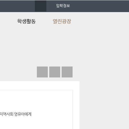
사
입학정보
이
트
맵
정
학생활동
열린광장
/졸
학생회소개
공지사항
동아리소개
졸업생 취업 현황
동아리활동
포토갤러리
학과행사
언론속의 건양
및 지역사회 영유아에게