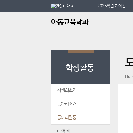
본문 바로가기
대메뉴 바로가기
건
2025학년도 이전
주
아동교육학과
메
뉴
학생활동
페이스북
인스타그램
print
Ho
학생회소개
동아리소개
동아리활동
아·레