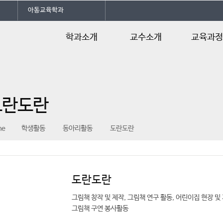
아동교육학과
학과소개
교수소개
교육과
전공소개
교수진소개
교육목적/목표
업역량
진로및자격증
교육과정
도란도란
학과특성화
수업계획서
수탁 어린이집&협
me
학생활동
동아리활동
도란도란
력기관
오시는길
도란도란
그림책 창작 및 제작, 그림책 연구 활동, 어린이집 현장 
그림책 구연 봉사활동