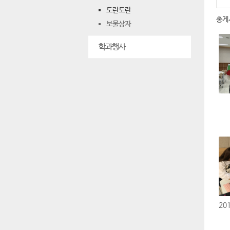
도란도란
총게
보물상자
학과행사