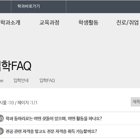
학과바로가기
학과소개
교육과정
학생활동
진로/취업
인사말
교육과정
학생회소개
진로및자격증
학과개요
교과목소개
학생활동
취업정보
학FAQ
교수소개
학사일정
학과연혁
동아리활동
me
입학안내
입학FAQ
찾아오시는 길
학과 SNS
학과신문
시물 :
10
페이지 :
1/1
/
학과웹툰
10
학과 동아리로는 어떤 것들이 있으며, 어떤 활동을 하나요?
9
전공 관련 자격증 말고도 전문 자격증 취득 가능할까요?