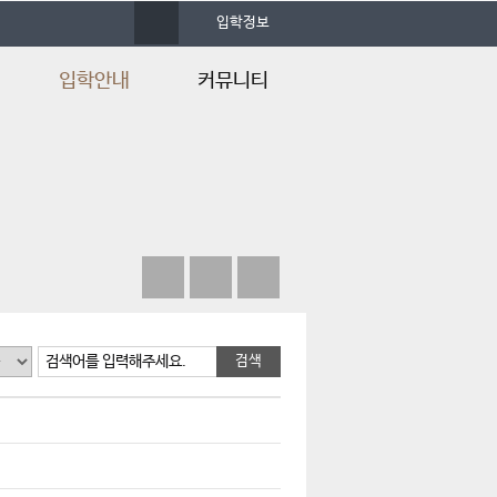
사
입학정보
이
트
맵
입학안내
커뮤니티
입학안내
학과공지
입학FAQ
학과소식
입학Q&A
언론속의 건양
검색어를 입력해주세요.