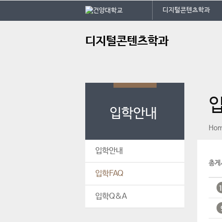
본문 바로가기
대메뉴 바로가기
건
디지털콘텐츠학과
주
디지털콘텐츠학과
메
뉴
입
입학안내
페이스북
인스타그램
print
Ho
입학안내
총게
입학FAQ
입학Q&A