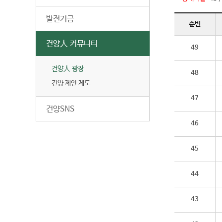
발전기금
순번
건양人 커뮤니티
49
건양人 광장
48
건양 제안 제도
47
건양SNS
46
45
44
43