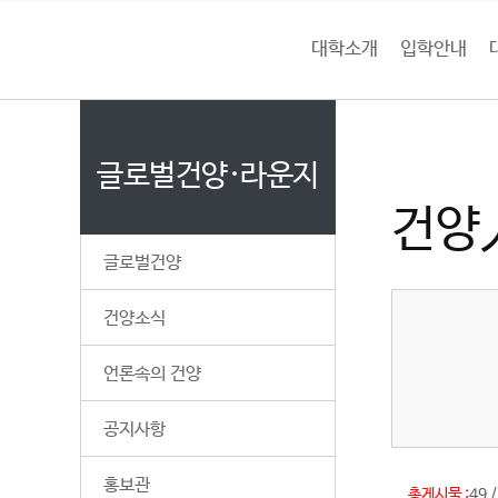
본문 바로가기
대메뉴 바로가기
하위메뉴 바로가기
건
대학소개
입학안내
건
홈
양
처음으로
글
페
이
글로벌건양·라운지
대
지
건양
메
학
뉴
글로벌건양
경
교
로
건양소식
언론속의 건양
공지사항
홍보관
총게시물 :
49