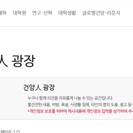
대학
대학원
연구·산학
대학생활
글로벌건양·라운지
로벌건양·라운지
건양人 커뮤니티
건양人 광장 (목록)
人 광장
건양人 광장
누구나 함께 의견을 자유롭게 나눌 수 있는 공간입니다.
불건전한 내용, 비방, 욕설, 사생활 침해, 타인의 명의 도용, 광고 
*개인정보 보호를 위하여 게시내용에 개인정보 입력을 삼가하여 주
페이지 :
1/5
/