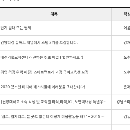
제목
작
단기 임대 또는 월세
이
건양다경 유튜브 채널에서 스텝 2기를 모집합니다.
강
대전기술교육센터가 전하는 취뽀 비결 ! 확인하세요 :)
노
취업 걱정 완벽 해결! 스마트팩토리 과정 국비교육생 모집
노
2020 청소년 미디어 페스티벌에 여러분을 초대합니다!
윤
[건양대학교 소속 학생 및 교직원 라식,라섹,ICL,노안백내장 특별우대혜택]
강남스
'집도, 일자리도, 놀 곳도 없는데 어떻게 마을활동을 해?' - 2019 마을청년컨퍼런스
김