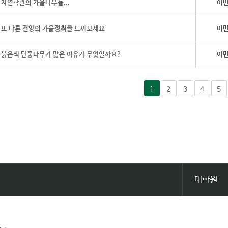
자연학관의 가을나무들...
이
또 다른 건양의 가을정취를 느껴보세요
이
붉은색 단풍나무가 많은 이유가 무엇일까요?
이
1
2
3
4
5
대학원