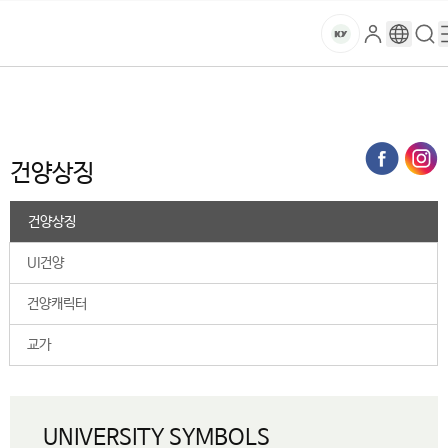
본문 바로가기
대메뉴 바로가기
하위메뉴 바로가기
스
로
구
검
건
마
그
글
색
홈
트
처음으로
대학소개
건양소개
상징
건양상징
인
번
페
양
키
역
이
지
대
건양상징
메
뉴
학
경
건양상징
로
교
UI건양
건양캐릭터
교가
UNIVERSITY SYMBOLS