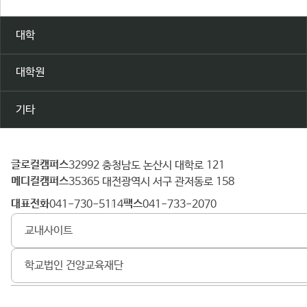
대학
대학원
기타
글로컬캠퍼스
건
32992 충청남도 논산시 대학로 121
메디컬캠퍼스
양
35365 대전광역시 서구 관저동로 158
대
대표전화
팩스
041-730-5114
041-733-2070
학
교내사이트
교
학교법인 건양교육재단