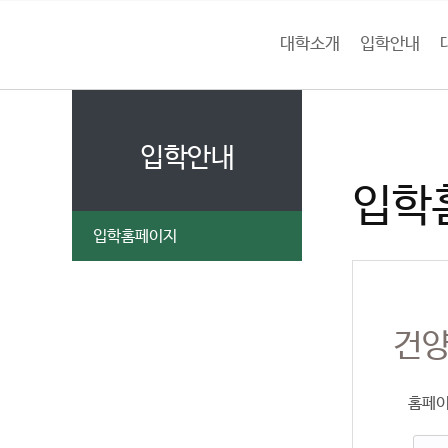
본문 바로가기
대메뉴 바로가기
하위메뉴 바로가기
대학소개
입학안내
건
홈
양
처음으로
입
페
이
입학안내
대
지
입학
메
학
뉴
입학홈페이지
경
교
로
건
홈페이