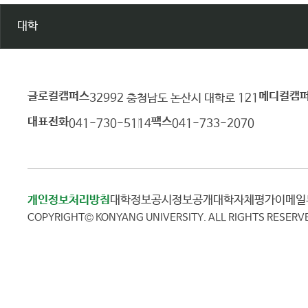
대학
글로컬캠퍼스
메디컬캠
건
32992 충청남도 논산시 대학로 121
양
대표전화
팩스
041-730-5114
041-733-2070
대
학
교
개인정보처리방침
대학정보공시
정보공개
대학자체평가
이메
COPYRIGHT© KONYANG UNIVERSITY.
ALL RIGHTS RESERV