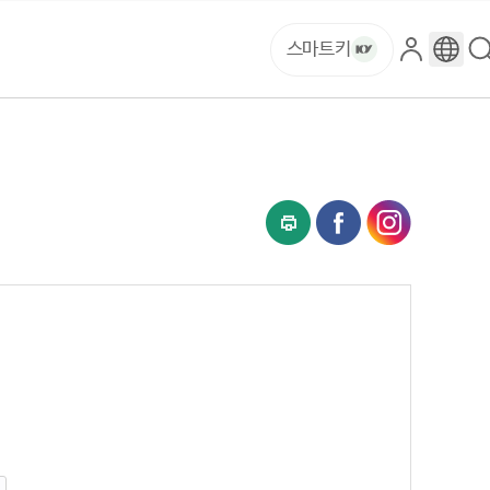
스마트키
로
구
그
글
인
번
역