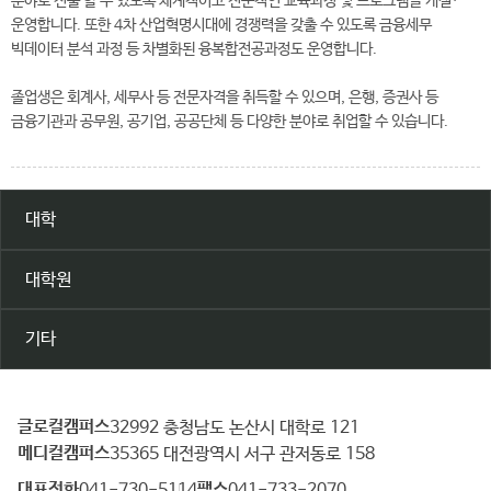
분야로 진출 할 수 있도록 체계적이고 전문적인 교육과정 및 프로그램을 개설·
운영합니다. 또한 4차 산업혁명시대에 경쟁력을 갖출 수 있도록 금융세무
빅데이터 분석 과정 등 차별화된 융복합전공과정도 운영합니다.
졸업생은 회계사, 세무사 등 전문자격을 취득할 수 있으며, 은행, 증권사 등
금융기관과 공무원, 공기업, 공공단체 등 다양한 분야로 취업할 수 있습니다.
대학
대학원
기타
글로컬캠퍼스
건
32992 충청남도 논산시 대학로 121
메디컬캠퍼스
양
35365 대전광역시 서구 관저동로 158
대
대표전화
팩스