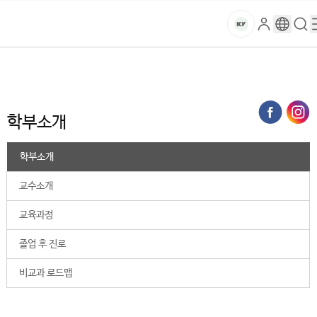
본문 바로가기
대메뉴 바로가기
하위메뉴 바로가기
스
로
구
검
건
마
그
글
색
홈
트
처음으로
대학
2025학년도 이전
금융세무학부
학부소개
인
번
페
양
키
역
이
지
대
학부소개
메
뉴
학
경
학부소개
로
교
교수소개
교육과정
졸업 후 진로
비교과 로드맵