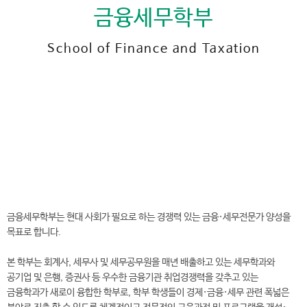
금융세무학부
School of Finance and Taxation
전
화
041-730-5529
번
호
금융세무학부 바로가기
금융세무학부는 현대 사회가 필요로 하는 경쟁력 있는 금융·세무전문가 양성을
목표로 합니다.
본 학부는 회계사, 세무사 및 세무공무원을 매년 배출하고 있는 세무학과와
공기업 및 은행, 증권사 등 우수한 금융기관 취업경쟁력을 갖추고 있는
금융학과가 새로이 융합한 학부로, 학부 학생들이 경제·금융·세무 관련 폭넓은