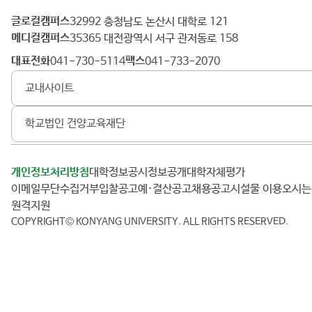
입
생
글로컬캠퍼스
건
32992 충청남도 논산시 대학로 121
D
메디컬캠퍼스
양
35365 대전광역시 서구 관저동로 158
Y
대
대표전화
팩스
041-730-5114
041-733-2070
V
학
(
교내사이트
교
입
학
취
학교법인 건양교육재단
업
부
)
개인정보처리방침
대학정보공시
정보공개
대학자체평가
-
이메일무단수집거부
입찰공고
예·결산공고
채용공고
시설물 이용
오시
진
원격지원
로
COPYRIGHT© KONYANG UNIVERSITY.
ALL RIGHTS RESERVED.
Ⓛ
진
로
설
정
형