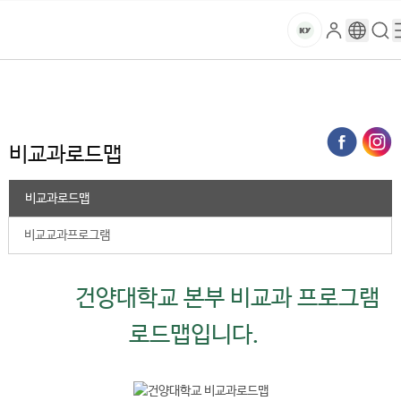
본문 바로가기
대메뉴 바로가기
하위메뉴 바로가기
스
로
구
검
건
마
그
글
색
홈
트
처음으로
대학생활
교육지원
비교과 활동
비교과로드맵
인
번
페
양
키
역
이
지
대
비교과로드맵
메
뉴
학
경
비교과로드맵
로
교
비교교과프로그램
건양대학교 본부 비교과 프로그램
로드맵입니다.